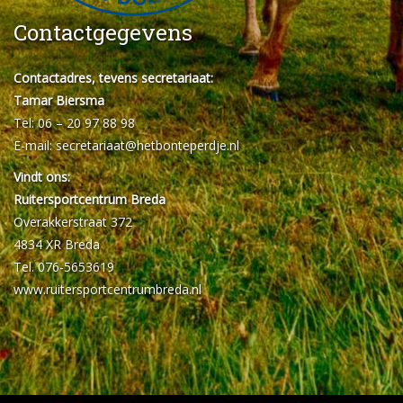
Contactgegevens
Contactadres, tevens secretariaat:
Tamar Biersma
Tel: 06 – 20 97 88 98
E-mail:
secretariaat@hetbonteperdje.nl
Vindt ons:
Ruitersportcentrum Breda
Overakkerstraat 372
4834 XR Breda
Tel. 076-5653619
www.ruitersportcentrumbreda.nl