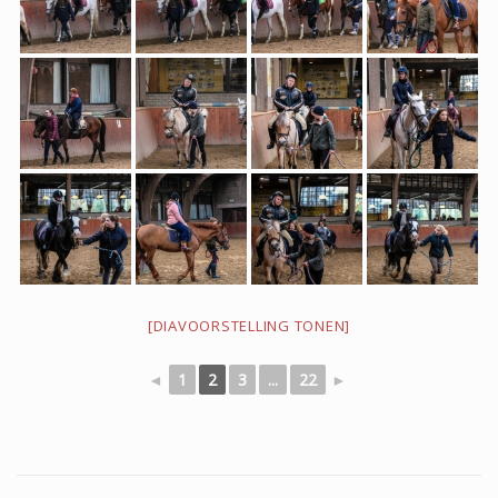
2023
2021
Kerst 2021
2020
[DIAVOORSTELLING TONEN]
2019
◄
1
2
3
...
22
►
50 jarig bestaan 2019
2018