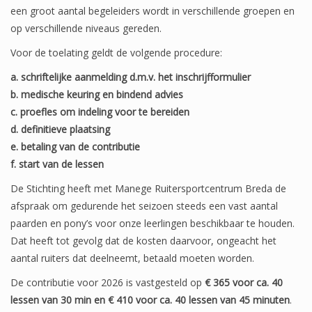
een groot aantal begeleiders wordt in verschillende groepen en
op verschillende niveaus gereden.
Voor de toelating geldt de volgende procedure:
2023
a. schriftelijke aanmelding d.m.v. het inschrijfformulier
b. medische keuring en bindend advies
2021
c. proefles om indeling voor te bereiden
d. definitieve plaatsing
Kerst 2021
e. betaling van de contributie
f. start van de lessen
2020
De Stichting heeft met Manege Ruitersportcentrum Breda de
afspraak om gedurende het seizoen steeds een vast aantal
2019
paarden en pony’s voor onze leerlingen beschikbaar te houden.
Dat heeft tot gevolg dat de kosten daarvoor, ongeacht het
50 jarig bestaan 2019
aantal ruiters dat deelneemt, betaald moeten worden.
De contributie voor 2026 is vastgesteld op
€ 365 voor ca. 40
2018
lessen van 30 min en € 410 voor ca. 40 lessen van 45 minuten
.