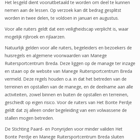
Het lesgeld dient vooruitbetaald te worden om deel te kunnen
2017
nemen aan de lessen. Op verzoek kan dit bedrag gesplitst
worden in twee delen, te voldoen in januari en augustus.
Carnaval 2017
Voor alle ruiters geldt dat een veiligheidscap verplicht is, waar
mogelijk rijbroek en rijlaarzen.
Sinterklaas 2017
Natuurlijk gelden voor alle ruiters, begeleiders en bezoekers de
huisregels en algemene voorwaarden van Manege
2016
Ruitersportcentrum Breda. Deze liggen op de manage ter inzage
en staan op de website van Manege Ruitersportcentrum Breda
2013
vermeld. Deze regels houden o.a. in dat het betreden van de
terreinen en opstallen van de manege, en de deelname aan alle
activiteiten, zowel binnen en buiten de opstallen en terreinen,
Stille PK’s (Donaties)
geschiedt op eigen risico. Voor de ruiters van Het Bonte Perdje
geldt dat zij alleen onder begeleiding van een volwassene de
stallen mogen betreden.
De Stichting Paard- en Ponyrijden voor minder validen Het
Bonte Perdje en Manege Ruitersportcentrum Breda sluiten