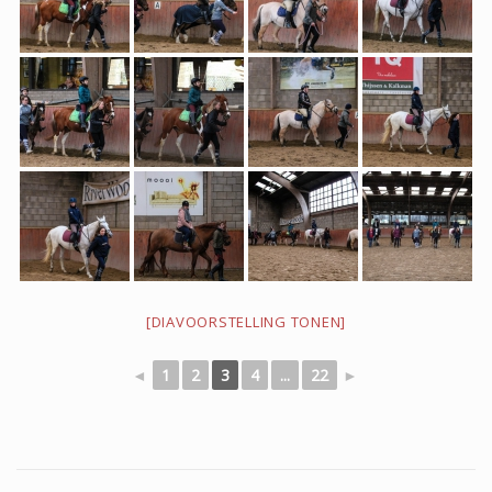
2023
2021
Kerst 2021
2020
[DIAVOORSTELLING TONEN]
2019
◄
1
2
3
4
...
22
►
50 jarig bestaan 2019
2018