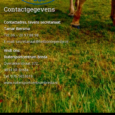
Contactgegevens
Contactadres, tevens secretariaat:
Tamar Biersma
Tel: 06 – 20 97 88 98
E-mail:
secretariaat@hetbonteperdje.nl
Vindt ons:
Ruitersportcentrum Breda
Overakkerstraat 372
4834 XR Breda
Tel. 076-5653619
www.ruitersportcentrumbreda.nl