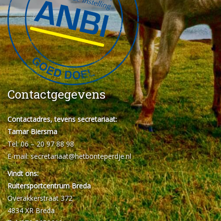
Contactgegevens
Contactadres, tevens secretariaat:
Tamar Biersma
Tel: 06 – 20 97 88 98
E-mail:
secretariaat@hetbonteperdje.nl
Vindt ons:
Ruitersportcentrum Breda
Overakkerstraat 372
4834 XR Breda