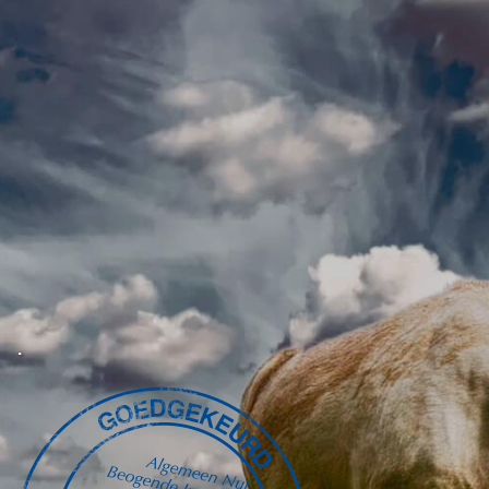
2017
Carnaval 2017
Sinterklaas 2017
2016
2013
.
Stille PK’s (Donaties)