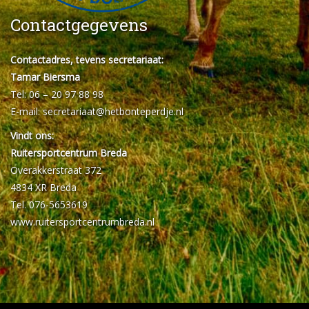
Contactgegevens
Contactadres, tevens secretariaat:
Tamar Biersma
Tel: 06 – 20 97 88 98
E-mail:
secretariaat@hetbonteperdje.nl
Vindt ons:
Ruitersportcentrum Breda
Overakkerstraat 372
4834 XR Breda
Tel. 076-5653619
www.ruitersportcentrumbreda.nl