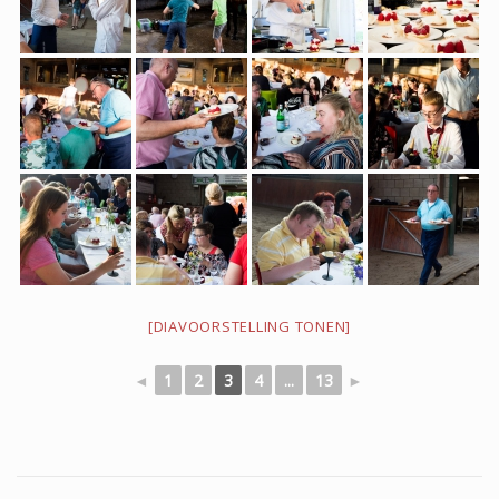
2023
2021
Kerst 2021
2020
[DIAVOORSTELLING TONEN]
2019
◄
1
2
3
4
...
13
►
50 jarig bestaan 2019
2018