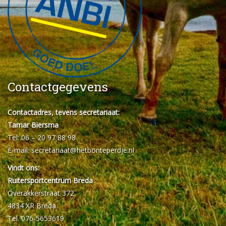
Contactgegevens
Contactadres, tevens secretariaat:
Tamar Biersma
Tel: 06 – 20 97 88 98
E-mail:
secretariaat@hetbonteperdje.nl
Vindt ons:
Ruitersportcentrum Breda
Overakkerstraat 372
4834 XR Breda
Tel. 076-5653619