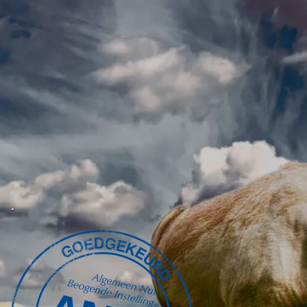
2017
Carnaval 2017
Sinterklaas 2017
2016
2013
.
Stille PK’s (Donaties)