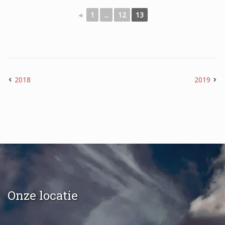
◄
1
...
12
13
2023
2021
2018
2019
Kerst 2021
2020
2019
50 jarig bestaan 2019
Onze locatie
2018