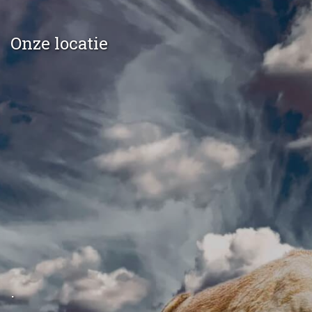
2017
Onze locatie
Carnaval 2017
Sinterklaas 2017
2016
2013
Stille PK’s (Donaties)
.